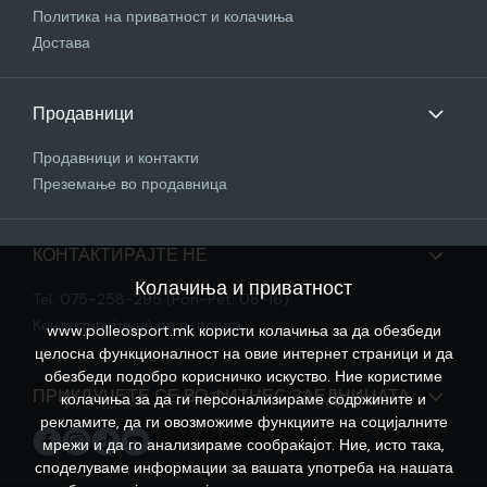
Политика на приватност и колачиња
Достава
Продавници
Продавници и контакти
Преземање во продавница
КОНТАКТИРАЈТЕ НЕ
Колачиња и приватност
Tel. 075-258-295 (Pon-Pet: 08-16)
Контактирајте нѐ по е-пошта
www.polleosport.mk користи колачиња за да обезбеди
целосна функционалност на овие интернет страници и да
обезбеди подобро корисничко искуство. Ние користиме
ПРИКЛУЧЕТЕ СЕ ВО ФИТНЕС ЗАЕДНИЦАТА
колачиња за да ги персонализираме содржините и
рекламите, да ги овозможиме функциите на социјалните
мрежи и да го анализираме сообраќајот. Ние, исто така,
споделуваме информации за вашата употреба на нашата