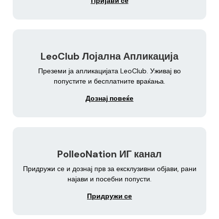
Пријави се
LeoClub Лојална Апликација
Преземи ја апликацијата LeoClub. Уживај во
попустите и бесплатните враќања.
Дознај повеќе
PolleoNation ИГ канал
Придружи се и дознај прв за ексклузивни објави, рани
најави и посебни попусти.
Придружи се