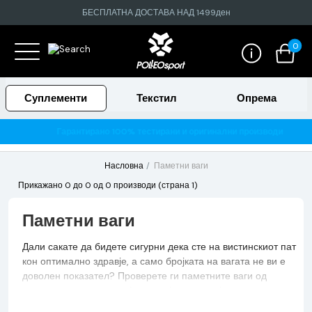
БЕСПЛАТНА ДОСТАВА НАД 1499ден
0
Суплементи
Текстил
Опрема
Гарантирано 100% тестирани и оригинални производи
Насловна
Паметни ваги
Прикажано 0 до 0 од 0 производи (страна 1)
Паметни ваги
Дали сакате да бидете сигурни дека сте на вистинскиот пат
кон оптимално здравје, а само бројката на вагата не ви е
доволен показател? Проверете ги паметните ваги од
нашата понуда и дознајте на најточен и наједноставен
можен начин колкав е процентот на масно и мускулно