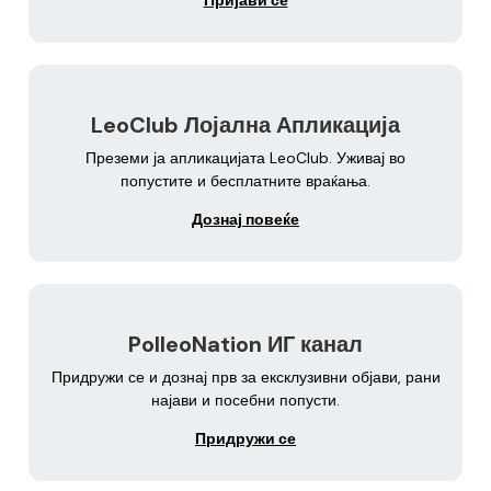
Пријави се
LeoClub Лојална Апликација
Преземи ја апликацијата LeoClub. Уживај во
попустите и бесплатните враќања.
Дознај повеќе
PolleoNation ИГ канал
Придружи се и дознај прв за ексклузивни објави, рани
најави и посебни попусти.
Придружи се