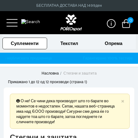
БЕСПЛАТНА ДОСТАВА НАД 1499ден
0
Суплементи
Текстил
Опрема
Гарантирано 100% тестирани и оригинални производи
Насловна
Стегачи и заштита
Прикажано 1 до 12 од 12 производи (страна 1)
×
О не! Се чини дека производот што го барате во
моментов е недостапен. Сепак, нашата веб-страница
има над 6.000 производи! Сигурни сме дека ќе го
најдете тоа што го барате, затоа погледнете ги
сличните производи!
Стегачи и заштита