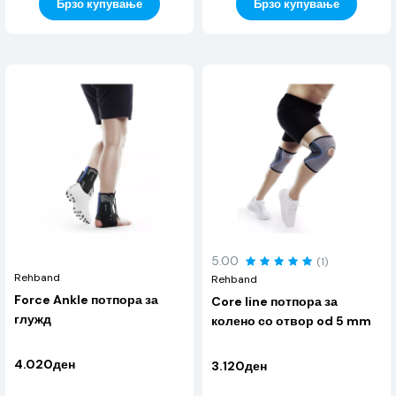
Брзо купување
Брзо купување
5.00
(1)
Rehband
Rehband
Force Ankle потпора за
Core line потпора за
глужд
колено со отвор od 5 mm
4.020ден
3.120ден