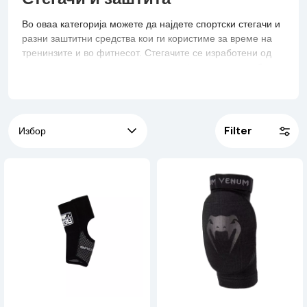
Во оваа категорија можете да најдете спортски стегачи и
разни заштитни средства кои ги користиме за време на
тренинзите и во фитнесот. Стегачите се изработени од
висококвалитетни еластични материјали, кои се удобни и
го обезбедуваат потребното зајакнување на зглобовите.
Обезбедете цврста поддршка, удобен и безбеден тренинг
за рацете, колената, стапалата, рамената и грбот, а со тоа
на крајот подобрете ги вашите перформанси.
Filter