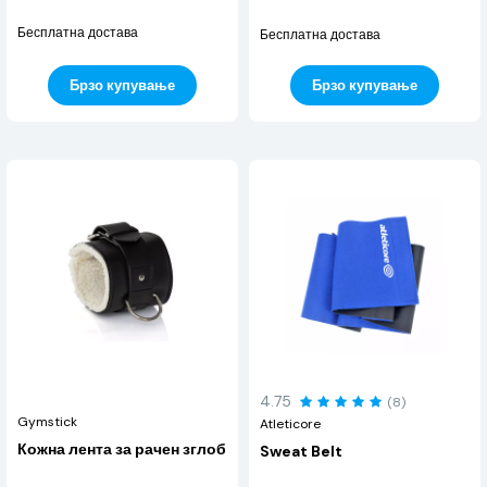
Бесплатна достава
Бесплатна достава
Брзо купување
Брзо купување
4.75
(8)
Gymstick
Atleticore
Кожна лента за рачен зглоб
Sweat Belt