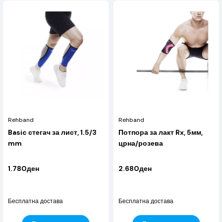
Rehband
Rehband
Basic стегач за лист, 1.5/3
Потпора за лакт Rx, 5мм,
mm
црна/розева
1.780ден
2.680ден
Бесплатна достава
Бесплатна достава