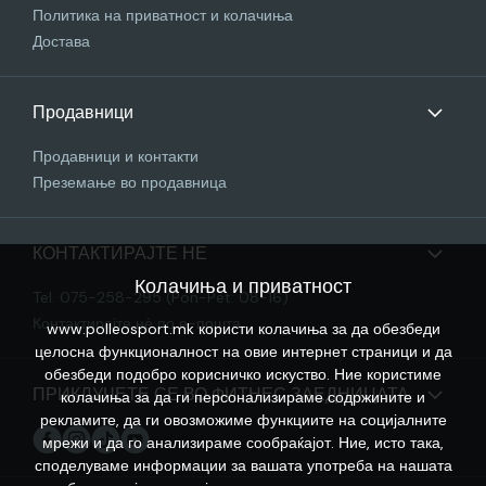
Политика на приватност и колачиња
Достава
Продавници
Продавници и контакти
Преземање во продавница
КОНТАКТИРАЈТЕ НЕ
Колачиња и приватност
Tel. 075-258-295 (Pon-Pet: 08-16)
Контактирајте нѐ по е-пошта
www.polleosport.mk користи колачиња за да обезбеди
целосна функционалност на овие интернет страници и да
обезбеди подобро корисничко искуство. Ние користиме
ПРИКЛУЧЕТЕ СЕ ВО ФИТНЕС ЗАЕДНИЦАТА
колачиња за да ги персонализираме содржините и
рекламите, да ги овозможиме функциите на социјалните
мрежи и да го анализираме сообраќајот. Ние, исто така,
споделуваме информации за вашата употреба на нашата