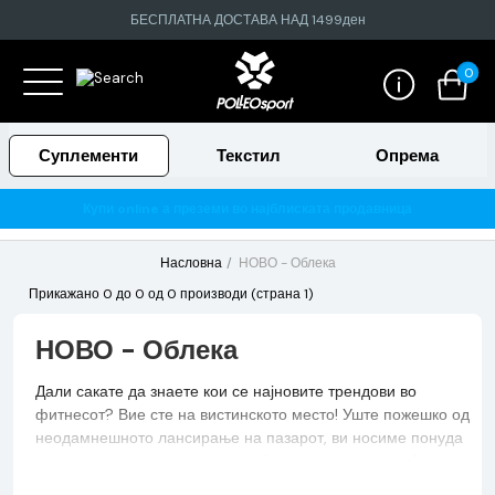
БЕСПЛАТНА ДОСТАВА НАД 1499ден
0
Суплементи
Текстил
Опрема
Купи online а преземи во најблиската продавница
Насловна
НОВО - Облека
Прикажано 0 до 0 од 0 производи (страна 1)
НОВО - Облека
Дали сакате да знаете кои се најновите трендови во
фитнесот? Вие сте на вистинското место! Уште пожешко од
неодамнешното лансирање на пазарот, ви носиме понуда
од сите категории и нивните најнови производи од фитнес
индустријата. Проучете го секој од нив и одберете го