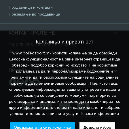
Продавници и контакти
Преземање во продавница
КОНТАКТИРАЈТЕ НЕ
Колачиња и приватност
Tel. 075-258-295 (Pon-Pet: 08-16)
Контактирајте нѐ по е-пошта
www.polleosport.mk користи колачиња за да обезбеди
целосна функционалност на овие интернет страници и да
обезбеди подобро корисничко искуство. Ние користиме
ПРИКЛУЧЕТЕ СЕ ВО ФИТНЕС ЗАЕДНИЦАТА
колачиња за да ги персонализираме содржините и
рекламите, да ги овозможиме функциите на социјалните
мрежи и да го анализираме сообраќајот. Ние, исто така,
споделуваме информации за вашата употреба на нашата
веб-локација со социјалните медиуми, партнерите за
рекламирање и анализа, и тие може да ги комбинираат со
други информации што сте им ги дале или што ги собрале
додека ги користеле нивните услуги
Повеќе информации
Софтверот за продавницата © Polleo Sport 2008 - 2026
Овозможете ги сите колачиња
Дозволи избор