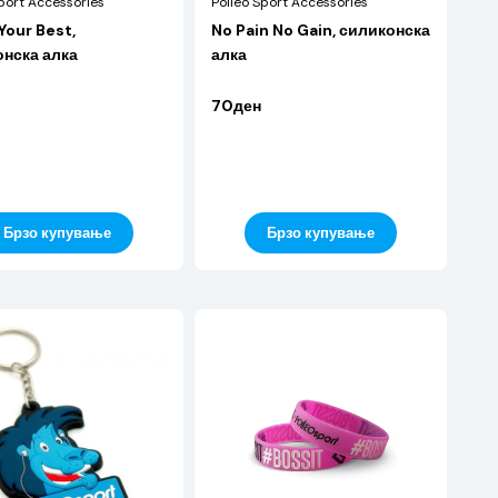
port Accessories
Polleo Sport Accessories
Your Best,
No Pain No Gain, силиконска
нска алка
алка
70ден
Брзо купување
Брзо купување