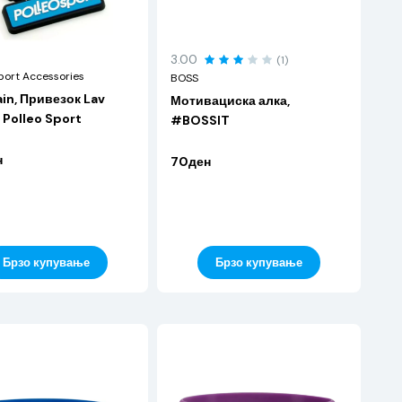
3.00
(1)
port Accessories
BOSS
in, Привезок Lav
Мотивациска алка,
, Polleo Sport
#BOSSIT
н
70ден
Брзо купување
Брзо купување