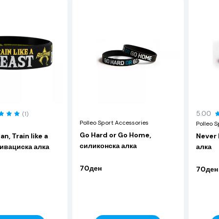
5.00
(1)
Polleo Sport Accessories
Polleo S
Go Hard or Go Home,
, Train like a
Never 
силиконска алка
тивациска алка
алка
70ден
70ден