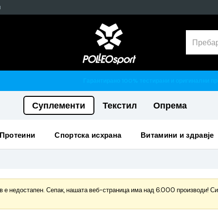
н
Гарантирано 100% тестирани и оригинални производи
Суплементи
Текстил
Опрема
протеини
спортска исхрана
витамини и здравје
 е недостапен. Сепак, нашата веб-страница има над 6.000 производи! Сигу