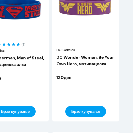
(1)
DC Comics
ics
DC Wonder Woman, Be Your
erman, Man of Steel,
Own Hero, мотивациска
ацкиска алка
алка
120ден
н
Брзо купување
Брзо купување