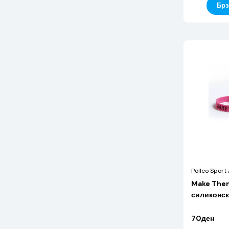
Брз
Polleo Sport
Make Them
силиконск
70ден