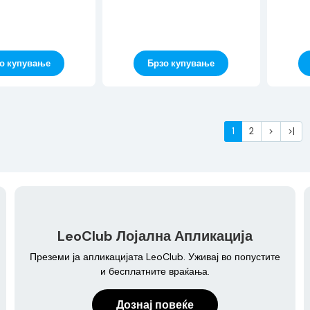
о купување
Брзо купување
1
2
>
>|
LeoClub Лојална Апликација
Преземи ја апликацијата LeoClub. Уживај во попустите
и бесплатните враќања.
Дознај повеќе