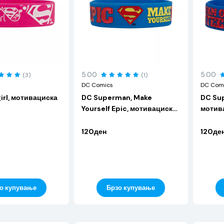
5.00
5.00
(3)
(1)
DC Comics
DC Com
irl, мотивациска
DC Superman, Make
DC Sup
Yourself Epic, мотивациска
мотив
алка
120ден
120де
о купување
Брзо купување