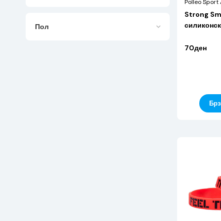
Polleo Sport
Strong Sma
силиконск
Пол
70ден
Брз