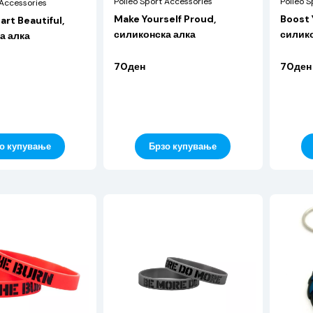
Polleo Sport Accessories
Polleo S
 Accessories
Make Yourself Proud,
Boost 
rt Beautiful,
силиконска алка
силико
а алка
70ден
70ден
Брзо купување
о купување