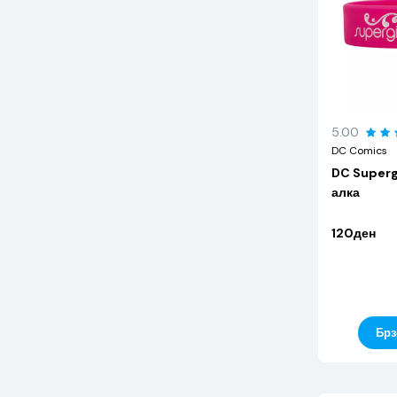
5.00
DC Comics
DC Superg
алка
120ден
Брз