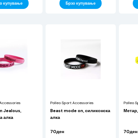
Брзо купување
о купување
 Accessories
Polleo Sport Accessories
Polleo S
 Jealous,
Beast mode on, силиконска
Метар,
а алка
алка
70ден
70ден