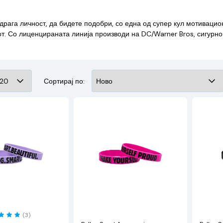
и драга личност, да бидете подобри, со една од супер кул мотиваци
от. Со лиценцираната линија производи на DC/Warner Bros, сигурно
Сортирај по:
(3)