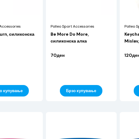
 Accessories
Polleo Sport Accessories
Polleo S
urn, силиконска
Be More Do More,
Keycha
силиконска алка
Mislav
70ден
120де
о купување
Брзо купување