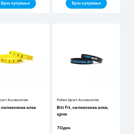
Брзо купување
Брзо купување
port Accessories
Polleo Sport Accessories
 силиконска алка
Biti Fit, силиконска алка,
црна
70ден