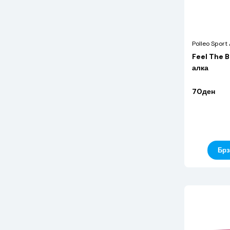
Polleo Sport
Feel The B
алка
70ден
Брз