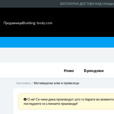
БЕСПЛАТНА ДОСТАВА НАД 1499де
Продавници
|
Building-body.com
најблиската продавница
ново
брендови
Насловна
Мотивациски алки и привезоци
О не! Се чини дека производот што го барате во моментов
погледнете ги сличните производи!