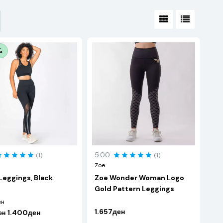
%
5.00
(1)
(1)
Zoe
 Leggings, Black
Zoe Wonder Woman Logo
Gold Pattern Leggings
ен
1.657ден
1.400ден
ен