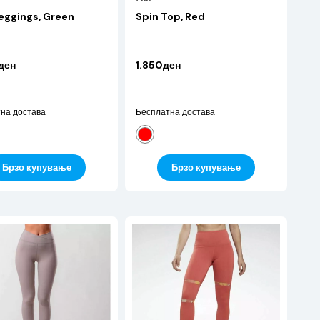
Leggings, Green
Spin Top, Red
ден
1.850ден
на достава
Бесплатна достава
Брзо купување
Брзо купување