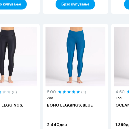
о купување
Брзо купување
5.00
4.50
(6)
(3)
Zoe
Zoe
 LEGGINGS,
BOHO LEGGINGS, BLUE
OCEAN
2.440ден
1.369д