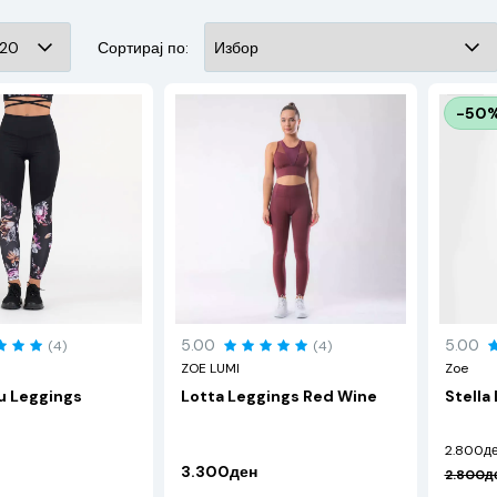
Сортирај по:
-50
5.00
5.00
(4)
(4)
ZOE LUMI
Zoe
u Leggings
Lotta Leggings Red Wine
Stella
2.800д
3.300ден
2.800д