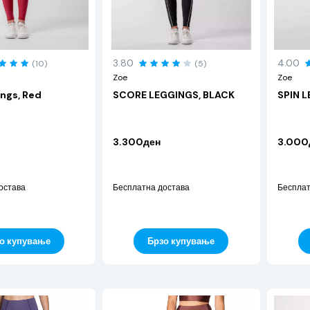
3.80
4.00
(10)
(5)
Zoe
Zoe
ings, Red
SCORE LEGGINGS, BLACK
SPIN L
3.300ден
3.000
остава
Бесплатна достава
Бесплат
Брзо купување
о купување