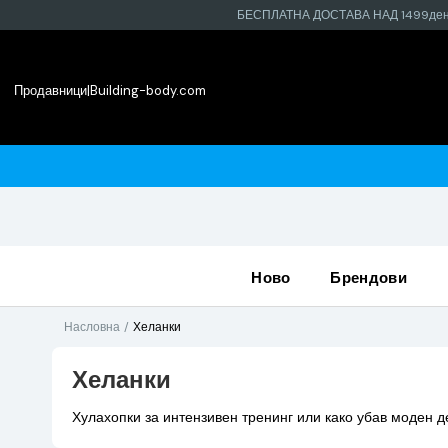
БЕСПЛАТНА ДОСТАВА НАД 1499де
Продавници
|
Building-body.com
најблиската продавница
ново
брендови
Насловна
Хеланки
Хеланки
Хулахопки за интензивен тренинг или како убав моден де