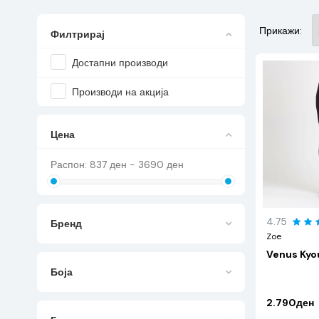
Прикажи:
Филтрирај
Достапни производи
Производи на акција
Цена
Распон:
837
ден -
3690
ден
4.75
Бренд
Zoe
Venus Kyo
Боја
2.790ден