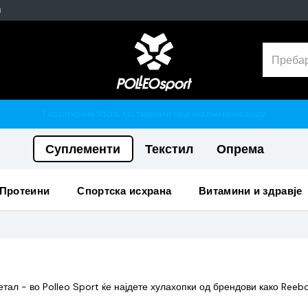
н
Гарантирано 100% тестирани и оригинални производи
Суплементи
Текстил
Опрема
протеини
спортска исхрана
витамини и здравје
тал - во Polleo Sport ќе најдете хулахопки од брендови како Reebo