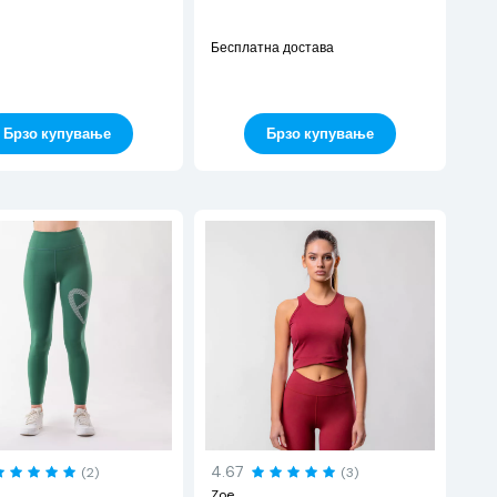
Бесплатна достава
Брзо купување
Брзо купување
4.67
(2)
(3)
Zoe