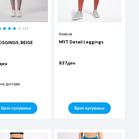
(3)
Reebok
MYT Detail Leggings
EGGINGS, BEIGE
837ден
ден
на достава
Брзо купување
Брзо купување