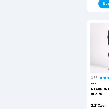
Брз
3.33
Zoe
STARDUST
BLACK
2.210ден