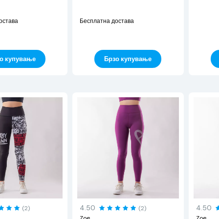
остава
Бесплатна достава
Брзо купување
о купување
4.50
4.50
(2)
(2)
Zoe
Zoe