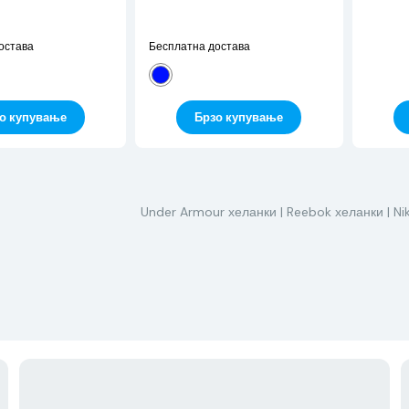
остава
Бесплатна достава
о купување
Брзо купување
Under Armour хеланки
| Reebok хеланки
| N