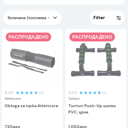
кревање на колената можеме да ги активираме и
мускулите на абдоминалниот ѕид. Моделите кои се
едноставни и лесни за монтирање на вратата се идеални
Filter
за патување и одмор.
РАСПРОДАДЕНО
РАСПРОДАДЕНО
4.50
5.00
(2)
(1)
Atleticore
Tunturi
Obloga za sipka Atleticore
Tunturi Push-Up шипка
PVC, црна
720ден
1.050ден