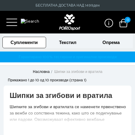
БЕСПЛАТНА ДОСТАВА НАД 1499ден
0
Суплементи
Текстил
Опрема
Гарантирано 100% тестирани и оригинални производи
Насловна
Шипки за згибови и вратила
Прикажано 1 до 10 од 10 производи (страна 1)
Шипки за згибови и вратила
Шипките за згибови и вратилата се наменети првенствено
за вежби со сопствена тежина, како што се подигнување
или падови. Овозможуваат ефективно вежбање
првенствено на мускулните групи на горниот дел од телото
(раце, гради, грб и рамења), но со различни зафати и