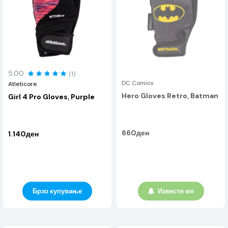
5.00
(1)
DC Comics
Atleticore
Hero Gloves Retro, Batman
Girl 4 Pro Gloves, Purple
660ден
1.140ден
Брзо купување
Извести ме