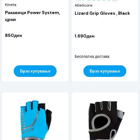
Kineta
Atleticore
Ракавици Power System,
Lizard Grip Gloves , Black
црни
850ден
1.690ден
Бесплатна достава
Брзо купување
Брзо купување