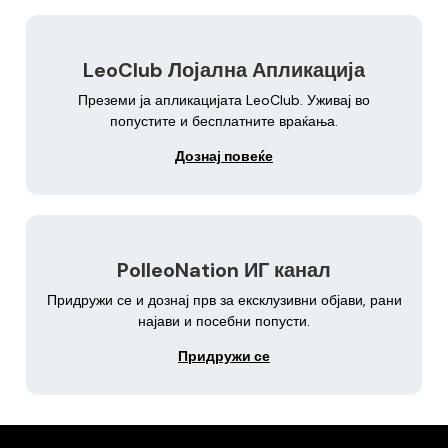
LeoClub Лојална Апликација
Преземи ја апликацијата LeoClub. Уживај во
попустите и бесплатните враќања.
Дознај повеќе
PolleoNation ИГ канал
Придружи се и дознај прв за ексклузивни објави, рани
најави и посебни попусти.
Придружи се