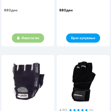
880ден
880ден
Извести ме
Брзо купување
4.60
(5)