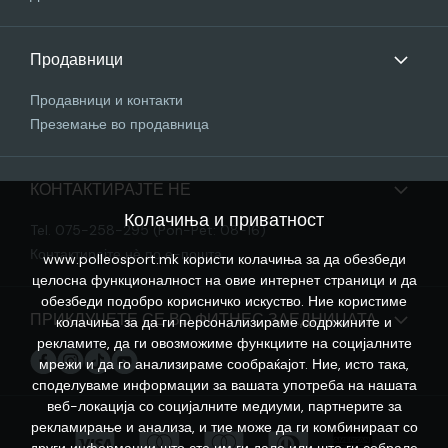
Продавници
Продавници и контакти
Преземање во продавница
КОНТАКТИРАЈТЕ НЕ
Колачиња и приватност
Tel. 075-258-295 (Pon-Pet: 08-16)
Контактирајте нѐ по е-пошта
www.polleosport.mk користи колачиња за да обезбеди
целосна функционалност на овие интернет страници и да
обезбеди подобро корисничко искуство. Ние користиме
ПРИКЛУЧЕТЕ СЕ ВО ФИТНЕС ЗАЕДНИЦАТА
колачиња за да ги персонализираме содржините и
рекламите, да ги овозможиме функциите на социјалните
мрежи и да го анализираме сообраќајот. Ние, исто така,
споделуваме информации за вашата употреба на нашата
веб-локација со социјалните медиуми, партнерите за
рекламирање и анализа, и тие може да ги комбинираат со