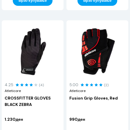
Брзо купување
Брзо купување
4.25
5.00
(4)
(2)
Atleticore
Atleticore
CROSSFITTER GLOVES
Fusion Grip Gloves, Red
BLACK ZEBRA
1.230ден
990ден