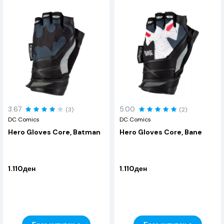
3.67
5.00
(3)
(2)
DC Comics
DC Comics
Hero Gloves Core, Batman
Hero Gloves Core, Bane
1.110ден
1.110ден