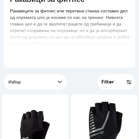
Ракавиците за фитнес или теретана станаа составен дел
од опремата што ја носиме со нас на тренинг. Нивната
главна цел е да ги заштитат рацете од гребаници и да
спречат создавање на плускавци, но и да ја апсорбираат
потта од дланките, со цел да се обезбеди сигурно и добро
држење. Добар, цврст и сигурен стисок е неопходен кога
работите со опрема, а особено кога вежбате со поголеми
тежини. Во понудата најдете најразлични модели, со или
без прсти, со или без траки за зглоб, со кои дополнително
ќе го зацврстите зглобот на раката, што на крајот ќе
резултира со подобра изведба на движењата и
Filter
намалување на можноста за повреда. За припадничките на
понежниот пол, постојат модели од фенси колекцијата на
Zoe или едноставно изберете го вашиот омилен херој на
DC Comics, бидејќи ние сме носители на лиценцата на
Warner bros.