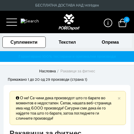
БЕСПЛАТНА ДОСТАВА НАД 1499ден
0
Суплементи
Текстил
Опрема
Гарантирано 100% тестирани и оригинални производи
Насловна
Ракавици за фитнес
Прикажано 1 до 20 од 29 производи (страна 1)
×
О не! Се чини дека производот што го барате во
моментов е недостапен. Сепак, нашата веб-страница
има над 6.000 производи! Сигурни сме дека ќе го
најдете тоа што го барате, затоа погледнете ги
сличните производи!
Ракавици за фитнес