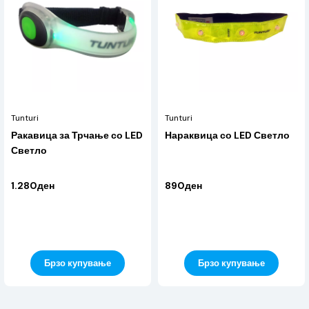
Tunturi
Tunturi
Ракавица за Трчање со LED
Нараквица со LED Светло
Светло
1.280ден
890ден
Брзо купување
Брзо купување