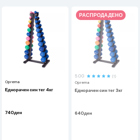
РАСПРОДАДЕНО
5.00
(1)
Oprema
Oprema
Еднорачен син тег 4кг
Еднорачен син тег 3кг
740ден
640ден