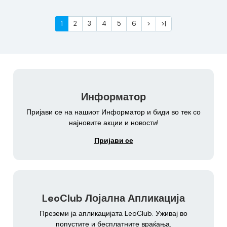
1
2
3
4
5
6
>
>|
Информатор
Пријави се на нашиот Информатор и биди во тек со
најновите акции и новости!
Пријави се
LeoClub Лојална Апликација
Преземи ја апликацијата LeoClub. Уживај во
попустите и бесплатните враќања.