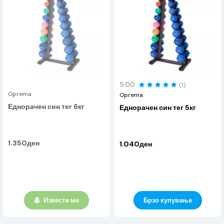
5.00
(1)
Oprema
Oprema
Еднорачен син тег 6кг
Еднорачен син тег 5кг
1.350ден
1.040ден
Извести ме
Брзо купување