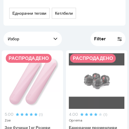
тренинг на одредена мускулна група или да изведеме
висококвалитетен аеробен и анаеробен тренинг (особено
Еднорачни тегови
Кетлбели
со kettlebells). Еднорачните тегови почесто се користат во
фазата на зголемување на мускулната маса, додека
кетлбелите почесто се користат кога целта е да се зголеми
силата и дефиницијата на мускулите.
Filter
РАСПРОДАДЕНО
РАСПРОДАДЕНО
5.00
4.00
(1)
(1)
Zoe
Oprema
Зое бучици 1 кг Розеви
Еднорачни променливи