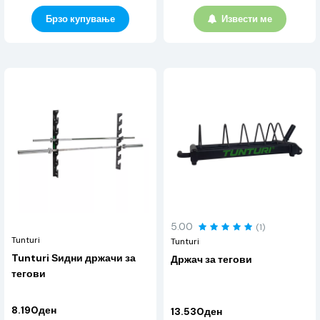
Брзо купување
Извести ме
5.00
(1)
Tunturi
Tunturi
Tunturi Ѕидни држачи за
Држач за тегови
тегови
8.190ден
13.530ден