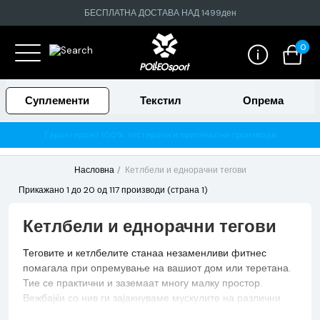
БЕСПЛАТНА ДОСТАВА НАД 1499ден
0
Суплементи
Текстил
Опрема
Гарантирано 100% тестирани и оригинални производи
Насловна
Кетлбели и еднорачни тегови
Прикажано 1 до 20 од 117 производи (страна 1)
Кетлбели и еднорачни тегови
Теговите и кетлбелите станаа незаменливи фитнес
помагала при опремување на вашиот дом или теретана.
Тие се практични и заземаат многу малку простор.
Вежбајќи со нив ги зајакнуваме мускулите на различни
начини, така да со нив можеме да изведеме изолациски