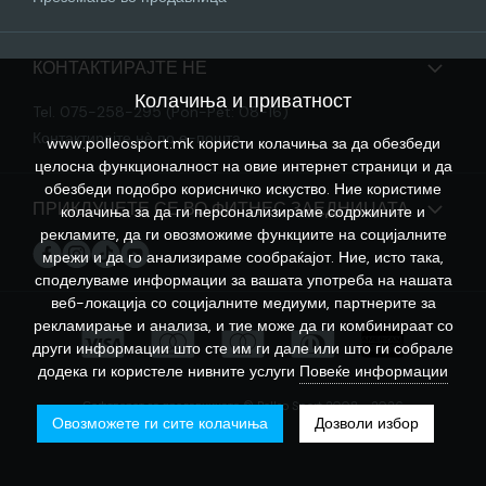
КОНТАКТИРАЈТЕ НЕ
Колачиња и приватност
Tel. 075-258-295 (Pon-Pet: 08-16)
Контактирајте нѐ по е-пошта
www.polleosport.mk користи колачиња за да обезбеди
целосна функционалност на овие интернет страници и да
обезбеди подобро корисничко искуство. Ние користиме
ПРИКЛУЧЕТЕ СЕ ВО ФИТНЕС ЗАЕДНИЦАТА
колачиња за да ги персонализираме содржините и
рекламите, да ги овозможиме функциите на социјалните
мрежи и да го анализираме сообраќајот. Ние, исто така,
споделуваме информации за вашата употреба на нашата
веб-локација со социјалните медиуми, партнерите за
рекламирање и анализа, и тие може да ги комбинираат со
други информации што сте им ги дале или што ги собрале
додека ги користеле нивните услуги
Повеќе информации
Софтверот за продавницата © Polleo Sport 2008 - 2026
Овозможете ги сите колачиња
Дозволи избор