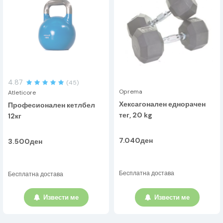
4.87
(45)
Oprema
Atleticore
Хексагонален еднорачен
Професионален кетлбел
тег, 20 kg
12кг
7.040ден
3.500ден
Бесплатна достава
Бесплатна достава
Извести ме
Извести ме