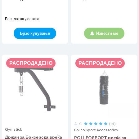
Бесплатна достава
Брзо купување
Извести ме
РАСПРОДАДЕНО
РАСПРОДАДЕНО
4.71
(14)
Gymstick
Polleo Sport Accessories
Држач за Боксерска вреќа
POLLEOSPORT вреќа за