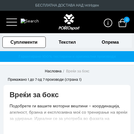
БЕСПЛАТНА ДОСТАВА НАД 1499ден
0
Суплементи
Текстил
Опрема
Гарантирано 100% тестирани и оригинални производи
Насловна
Вреќи за бокс
Прикажано 1 до 7 од 7 производи (страна 1)
Вреќи за бокс
Подобрете ги вашите моторни вештини - координација,
агилност, брзина и експлозивна моќ со тренирање на вреќи
за удирање. Идеални се за употреба во фазата на
подготовка за фитнес на спортистите во теретаните, во
боречките вештини, но и како самостоен фитнес реквизит