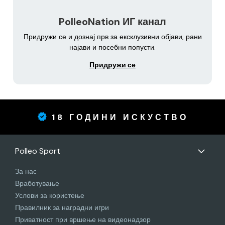
PolleoNation ИГ канал
Придружи се и дознај прв за ексклузивни објави, рани
најави и посебни попусти.
Придружи се
18 ГОДИНИ ИСКУСТВО
Polleo Sport
За нас
Вработување
Услови за користење
Правилник за наградни игри
Приватност при вршење на видеонадзор