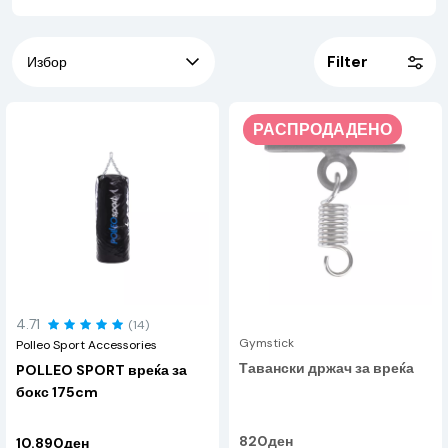
за секој дом. Во нашата понуда можете да најдете модели
изработени од вештачки материјали или кожа, во различни
форми и големини.
Filter
РАСПРОДАДЕНО
4.71
(14)
Gymstick
Polleo Sport Accessories
Тавански држач за вреќа
POLLEO SPORT вреќа за
бокс 175cm
820ден
10.890ден