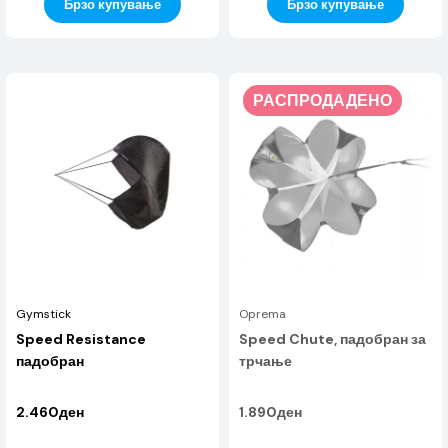
Брзо купување
Брзо купување
РАСПРОДАДЕНО
Gymstick
Oprema
Speed Resistance
Speed Chute, падобран за
падобран
трчање
2.460ден
1.890ден