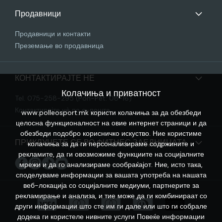
Продавници
Продавници и контакти
Преземање во продавница
КОНТАКТИРАЈТЕ НЕ
Колачиња и приватност
Tel. 075-258-295 (Pon-Pet: 08-16)
Контактирајте нѐ по е-пошта
www.polleosport.mk користи колачиња за да обезбеди
целосна функционалност на овие интернет страници и да
обезбеди подобро корисничко искуство. Ние користиме
ПРИКЛУЧЕТЕ СЕ ВО ФИТНЕС ЗАЕДНИЦАТА
колачиња за да ги персонализираме содржините и
рекламите, да ги овозможиме функциите на социјалните
мрежи и да го анализираме сообраќајот. Ние, исто така,
споделуваме информации за вашата употреба на нашата
веб-локација со социјалните медиуми, партнерите за
рекламирање и анализа, и тие може да ги комбинираат со
други информации што сте им ги дале или што ги собрале
додека ги користеле нивните услуги
Повеќе информации