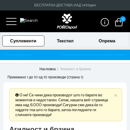
БЕСПЛАТНА ДОСТАВА НАД 1499ден
0
Суплементи
Текстил
Опрема
Гарантирано 100% тестирани и оригинални производи
Насловна
Агилност и брзина
Прикажано 1 до 10 од 10 производи (страна 1)
×
О не! Се чини дека производот што го барате во
моментов е недостапен. Сепак, нашата веб-страница
има над 6.000 производи! Сигурни сме дека ќе го
најдете тоа што го барате, затоа погледнете ги
сличните производи!
Агилност и брзина