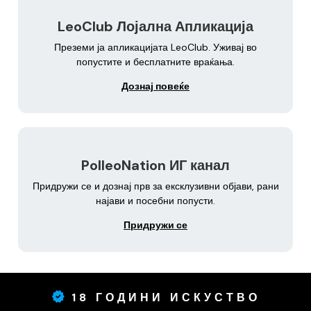
LeoClub Лојална Апликација
Преземи ја апликацијата LeoClub. Уживај во
попустите и бесплатните враќања.
Дознај повеќе
PolleoNation ИГ канал
Придружи се и дознај прв за ексклузивни објави, рани
најави и посебни попусти.
Придружи се
18 ГОДИНИ ИСКУСТВО