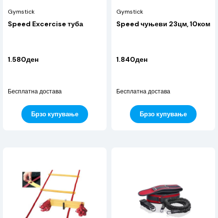
Gymstick
Gymstick
Speed Excercise туба
Speed чуњеви 23цм, 10ком
1.580ден
1.840ден
Бесплатна достава
Бесплатна достава
Брзо купување
Брзо купување