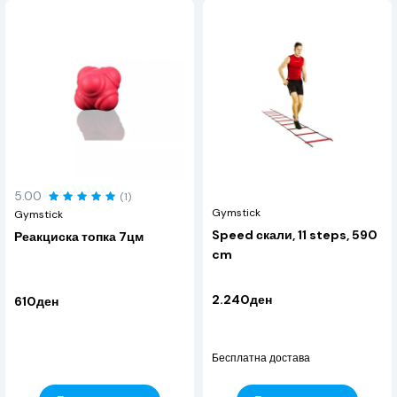
5.00
(1)
Gymstick
Gymstick
Speed скали, 11 steps, 590
Реакциска топка 7цм
cm
2.240ден
610ден
Бесплатна достава