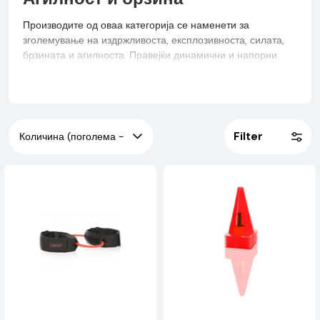
Производите од оваа категорија се наменети за
зголемување на издржливоста, експлозивноста, силата,
брзината и агилноста. Правејќи динамични и напорни
вежби ја подобруваме мускулната координација,
стабилност и рамнотежа, но развиваме и силен
циркулаторен систем, бидејќи плиометриските вежби
влијаат на работата на срцето и пулсот. Работете на
агилноста ако вашата омилена активност бара многу
Filter
динамика во менување насоки и менување брзини.