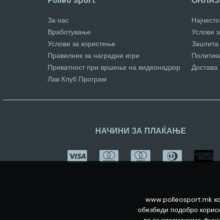
Polleo Sport
ОНЛАЈ
За нас
Најчест
Вработување
Услови 
Услови за користење
Заштита
Правилник за наградни игри
Политик
Приватност при вршење на видеонадзор
Достава
Лав Клуб Програм
НАЧИНИ ЗА ПЛАЌАЊЕ
www.polleosport.mk ко
обезбеди подобро корисн