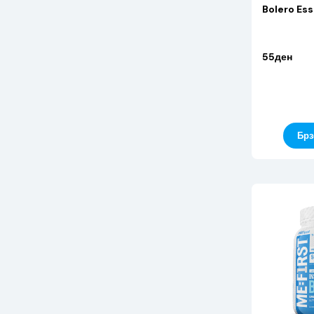
Bolero Ess
55ден
Брз