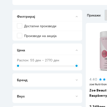
Прикажи:
Филтрирај
Достапни производи
Производи на акција
Цена
Распон:
55
ден -
2770
ден
4.40
Бренд
zoe Nutrition
Zoe Beaut
Raspberry
Вкус
2.349ден