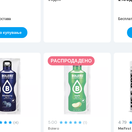
остава
Бесплат
о купување
РАСПРОДАДЕНО
5.00
4.79
(4)
(1)
Bolero
Me:First