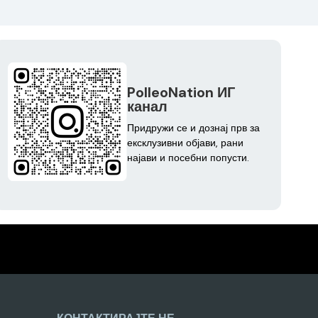
PolleoNation ИГ
канал
Придружи се и дознај прв за
ексклузивни објави, рани
најави и посебни попусти.