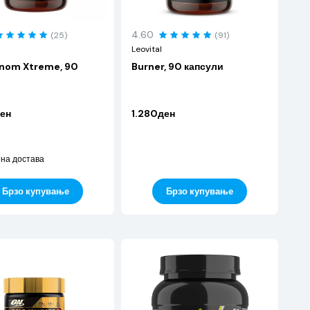
4.60
(25)
(91)
Leovital
enom Xtreme, 90
Burner, 90 капсули
ен
1.280ден
на достава
Брзо купување
Брзо купување