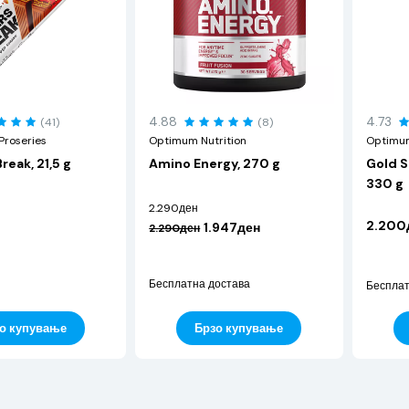
4.88
4.73
(41)
(8)
Proseries
Optimum Nutrition
Optimum
eak, 21,5 g
Amino Energy, 270 g
Gold S
330 g
2.290ден
2.200
1.947ден
2.290ден
Бесплатна достава
Бесплат
Брзо купување
о купување