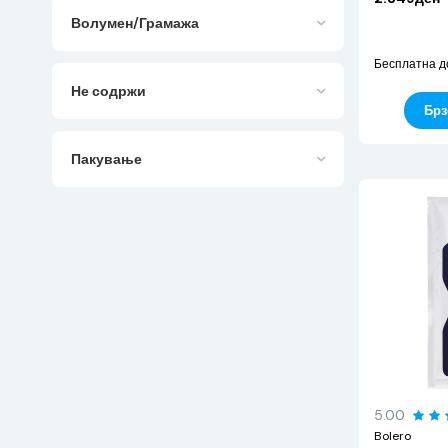
Волумен/Грамажа
Бесплатна д
Не содржи
Брз
Пакување
5.00
Bolero