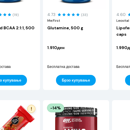
4.73
4.60
(19)
(33)
Me:First
Leovital
d BCAA 2:1:1, 500
Glutamine, 500 g
Lipof
caps
1.910ден
1.990д
остава
Бесплатна достава
Бесплат
о купување
Брзо купување
-14%
!