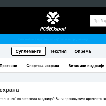
н
Гарантирано 100% тестирани и оригинални производи
Суплементи
Текстил
Опрема
протеини
спортска исхрана
витамини и здравје
ехрана
ално „ин“ во активната заедница? Ви ги пренесуваме артиклите ко