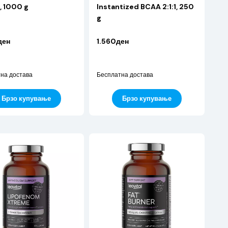
, 1000 g
Instantized BCAA 2:1:1, 250
g
ден
1.560ден
на достава
Бесплатна достава
Брзо купување
Брзо купување