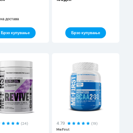
на достава
Брзо купување
Брзо купување
4.79
(24)
(19)
Me:First