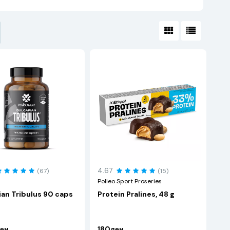
4.67
(67)
(15)
Polleo Sport Proseries
ian Tribulus 90 caps
Protein Pralines, 48 g
ен
180ден