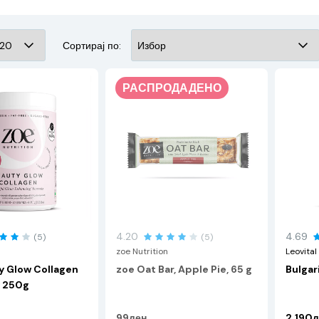
Сортирај по:
РАСПРОДАДЕНО
4.20
4.69
(5)
(5)
zoe Nutrition
Leovital
y Glow Collagen
zoe Oat Bar, Apple Pie, 65 g
Bulgar
 250g
99ден
2.190д