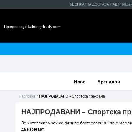
БЕСПЛАТНА ДОСТАВА НАД 1499де
Продавници
|
Building-body.com
ми во најблиската продавница
ново
брендови
Насловна
НАЈПРОДАВАНИ - Спортска прехрана
НАЈПРОДАВАНИ - Спортска пр
Ве интересира кои се фитнес бестселери и што е момент
да избегаат!