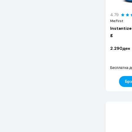
4.79
Me:First
Instantize
g
2.290ден
Бесплатна д
Брз