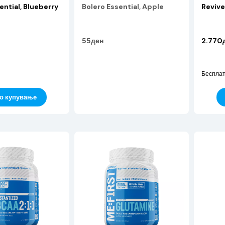
ential, Blueberry
Bolero Essential, Apple
Revive
55ден
2.770
Бесплат
о купување