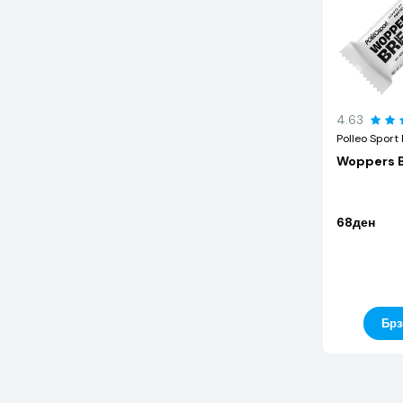
4.63
Polleo Sport 
Woppers Br
68ден
Брз