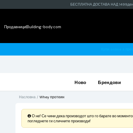
БЕСПЛАТНА ДОСТАВА НАД 1499де
Продавници
|
Building-body.com
најблиската продавница
ново
брендови
Насловна
Whey протеин
О не! Се чини дека производот што го барате во моментов
погледнете ги сличните производи!