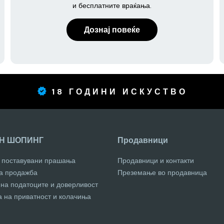
и бесплатните враќања.
Дознај повеќе
18 ГОДИНИ ИСКУСТВО
Н ШОПИНГ
Продавници
о поставувани прашања
Продавници и контакти
за продажба
Преземање во продавница
 на податоците и доверливост
а на приватност и колачиња