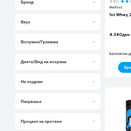
4.85
Бренд
Me:First
1st Whey, 
Вкус
4.340ден
Волумен/Грамажа
Бесплатна д
Диета/Вид на исхрана
Брз
Не содржи
Пакување
Процент на протеин