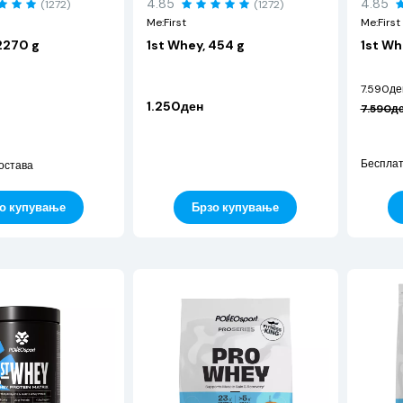
4.85
4.85
(1272)
(1272)
Me:First
Me:First
2270 g
1st Whey, 454 g
1st Wh
7.590де
1.250ден
7.590д
Бесплат
остава
о купување
Брзо купување