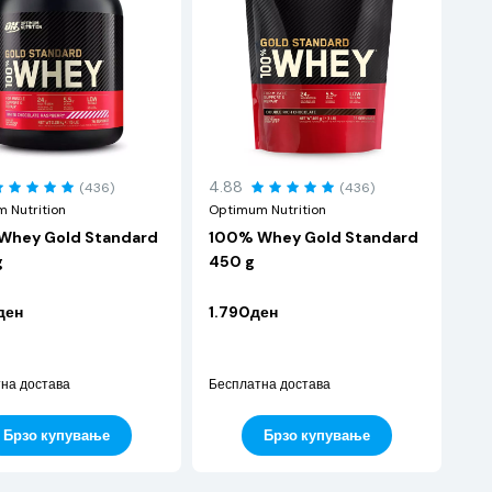
4.88
(436)
(436)
 Nutrition
Optimum Nutrition
Whey Gold Standard
100% Whey Gold Standard
g
450 g
ден
1.790ден
на достава
Бесплатна достава
Брзо купување
Брзо купување