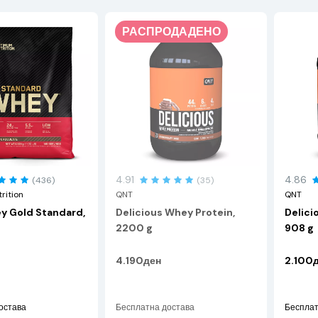
РАСПРОДАДЕНО
4.91
4.86
(436)
(35)
rition
QNT
QNT
 Gold Standard,
Delicious Whey Protein,
Delici
2200 g
908 g
4.190ден
2.100
остава
Бесплатна достава
Бесплат