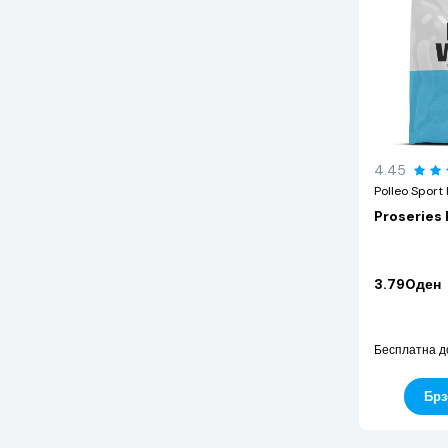
4.45
Polleo Sport 
Proseries 
3.790ден
Бесплатна д
Брз