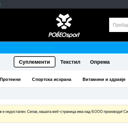
н
Гарантирано 100% тестирани и оригинални производи
Суплементи
Текстил
Опрема
протеини
спортска исхрана
витамини и здравје
 е недостапен. Сепак, нашата веб-страница има над 6.000 производи! Сигу