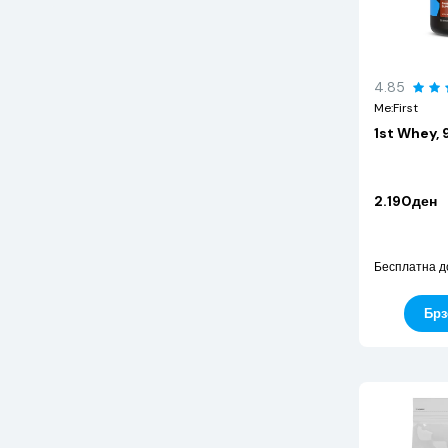
4.85
Me:First
1st Whey, 
2.190ден
Бесплатна д
Брз