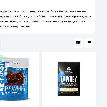
а да се користи првенствено за брзо закрепнување на
 тоа што е брзо употреблив, тој е и нискокалоричен, а се
ително брзо, што ја прави оптимална храна веднаш по
јот закрепнувањето.