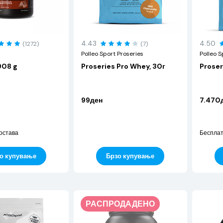
4.43
4.50
(1272)
(7)
Polleo Sport Proseries
Polleo S
908 g
Proseries Pro Whey, 30г
Proser
99ден
7.470
остава
Бесплат
о купување
Брзо купување
РАСПРОДАДЕНО