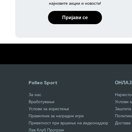
најновите акции и новости!
Пријави се
Polleo Sport
ОНЛАЈ
За нас
Најчест
Вработување
Услови 
Услови за користење
Заштита
Правилник за наградни игри
Политик
Приватност при вршење на видеонадзор
Достава
Лав Клуб Програм