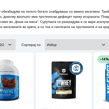
у обезбедува на телото богато снабдување со амино киселини. Треб
с, доколку воопшто има протеински дефицит преку исхраната. Покрај
 само во „фаза на маса“. Сурутката се разградува и се вари исклуч
о киселините во крвта, а со тоа и синтезата на протеините и на кра
Сортирај по:
-14%