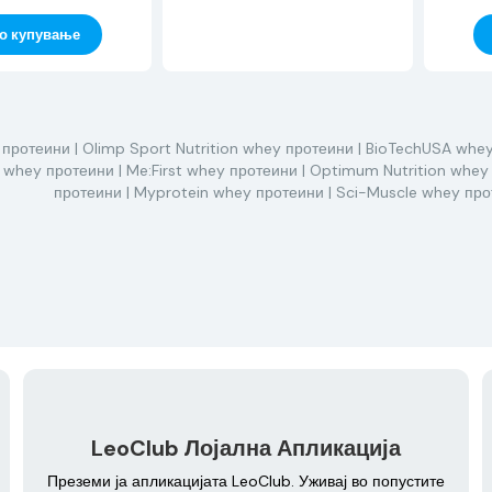
о купување
 протеини
| Olimp Sport Nutrition whey протеини
| BioTechUSA whe
n whey протеини
| Me:First whey протеини
| Optimum Nutrition whey
протеини
| Myprotein whey протеини
| Sci-Muscle whey пр
LeoClub Лојална Апликација
Преземи ја апликацијата LeoClub. Уживај во попустите