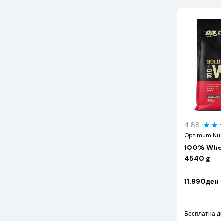
4.88
Optimum Nut
100% Whey
4540 g
11.990ден
Бесплатна д