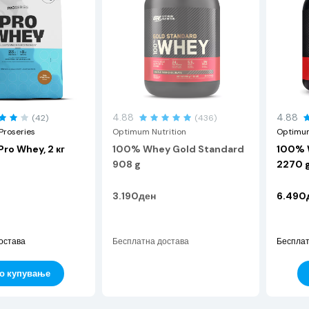
4.88
4.88
(42)
(436)
Proseries
Optimum Nutrition
Optimum
Pro Whey, 2 кг
100% Whey Gold Standard
100% 
908 g
2270 
3.190ден
6.490
остава
Бесплатна достава
Бесплат
о купување