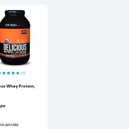
(7)
ous Whey Protein,
ден
на достава