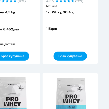
4.85
(1272)
(1272)
Me:First
ey, 4,5 kg
1st Whey, 30,4 g
н
115ден
6.452ден
ен
на достава
Брзо купување
Брзо купување