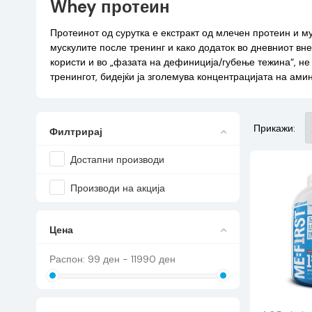
Whey протеин
Протеинот од сурутка е екстракт од млечен протеин и м
мускулите после тренинг и како додаток во дневниот вне
користи и во „фазата на дефиниција/губење тежина“, не
тренингот, бидејќи ја зголемува концентрацијата на амин
Прикажи:
Филтрирај
Достапни производи
Производи на акција
Цена
Распон:
99
ден -
11990
ден