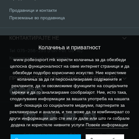
Продавници и контакти
Преземање во продавница
КОНТАКТИРАЈТЕ НЕ
Колачиња и приватност
Tel. 075-258-295 (Pon-Pet: 08-16)
Контактирајте нѐ по е-пошта
www.polleosport.mk користи колачиња за да обезбеди
целосна функционалност на овие интернет страници и да
обезбеди подобро корисничко искуство. Ние користиме
ПРИКЛУЧЕТЕ СЕ ВО ФИТНЕС ЗАЕДНИЦАТА
колачиња за да ги персонализираме содржините и
рекламите, да ги овозможиме функциите на социјалните
мрежи и да го анализираме сообраќајот. Ние, исто така,
споделуваме информации за вашата употреба на нашата
веб-локација со социјалните медиуми, партнерите за
рекламирање и анализа, и тие може да ги комбинираат со
други информации што сте им ги дале или што ги собрале
додека ги користеле нивните услуги
Повеќе информации
Софтверот за продавницата © Polleo Sport 2008 - 2026