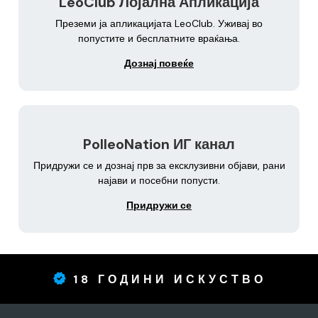
LeoClub Лојална Апликација
Преземи ја апликацијата LeoClub. Уживај во
попустите и бесплатните враќања.
Дознај повеќе
PolleoNation ИГ канал
Придружи се и дознај прв за ексклузивни објави, рани
најави и посебни попусти.
Придружи се
18 ГОДИНИ ИСКУСТВО