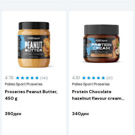
4.76
4.81
(141)
(31)
Polleo Sport Proseries
Polleo Sport Proseries
Proseries Peanut Butter,
Protein Chocolate
450 g
hazelnut flavour cream
200 g
390ден
340ден