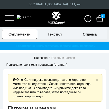
БЕСПЛАТНА ДОСТАВА НАД 1499ден
0
Суплементи
Текстил
Опрема
Гарантирано 100% тестирани и оригинални производи
Насловна
Путери и намази
Прикажано 1 до 8 од 8 производи (страна 1)
×
О не! Се чини дека производот што го барате во
моментов е недостапен. Сепак, нашата веб-страница
има над 6.000 производи! Сигурни сме дека ќе го
најдете тоа што го барате, затоа погледнете ги
сличните производи!
Путери и намази