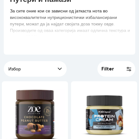
За сите оние кои се зависни од јаткаста нота во
висококвалитетни нутриционистички избалансирани
путери, можат да ја најдат својата доза токму овде.
Производите од оваа категорија имаат одлична текстура и
вкус, со 100% природни состојки, без додаден шеќер, сол
или палмино масло, со висок процент на протеини, влакна,
витамини, минерали и омега. Покрај различните видови
путер (кикирики, лешник, бадем, индиски ореви), најдете
поздрави намази како протеински кремови или мармалад
Filter
или сируп без калории. Намачкајте ги на тост или крекери
од ориз, додајте ги во омилените шејкови или користете ги
кога подготвувате оброци во вашата кујна.