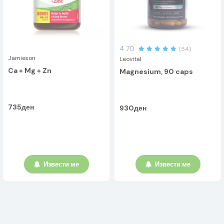
4.70
(54)
Jamieson
Leovital
Ca + Mg + Zn
Magnesium, 90 caps
735ден
930ден
Извести ме
Извести ме