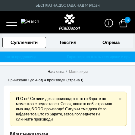
БЕСПЛАТНА ДОСТАВА НАД 1499ден
0
Суплементи
Текстил
Опрема
Гарантирано 100% тестирани и оригинални производи
Насловна
Магнезиум
Прикажано 1 до 4 од 4 производи (страна 1)
×
О не! Се чини дека производот што го барате во
моментов е недостапен. Сепак, нашата веб-страница
има над 6.000 производи! Сигурни сме дека ќе го
најдете тоа што го барате, затоа погледнете ги
сличните производи!
Магнезиум