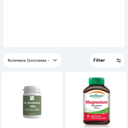
што се стресот, спортот, болестите (на пример,
дијабетесот) или земањето соодветни лекови (на пример,
диуретиците) можат многу да влијаат на потребите за
магнезиум.
Магнезиумот помага:
● Одржувајте добра функција на нервите и мускулите
● Мускулна релаксација
● Во апсорпцијата и метаболизмот на калциум, натриум и
калиум
● Употреба на Б комплекс, Ц и Е витамини
Filter
● Во распаѓање на храната
Симптоми на недостаток на магнезиум:
● Тикови
● Грчеви
● Мускулна напнатост и болка
● Чувствителност на бучава
Природни извори на магнезиум се:
● Морска храна
● Непреработени зрна
● Јаткасти плодови