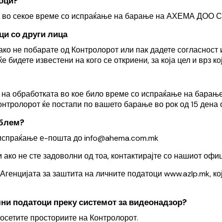
оци?
и во секое време со испраќање на барање на АХЕМА ДОО СК
ци со други лица
ко не побарате од Контролорот или пак дадете согласност и
 бидете известени на кого се откриени, за која цел и врз ко
те на обработката во кое било време со испраќање на бар
Контролорот ќе постапи по вашето барање во рок од 15 дена
облем?
о испраќање е-пошта до
info@ahema.com.mk
ли ако не сте задоволни од тоа, контактирајте со нашиот оф
 Агенцијата за заштита на личните податоци
www.azlp.mk
,
ко
чни податоци преку системот за видеонадзор?
посетите просториите на Контролорот.