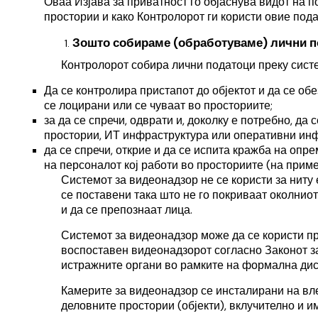
Оваа Изјава за приватност го објаснува видот на 
простории и како Контролорот
ги користи овие пода
Зошто собираме (обработуваме) лични п
Контролорот собира лични податоци преку систе
Да се контролира пристапот до објектот
и да се об
се лоцирани или се чуваат во просториите;
за да се спречи, одврати и, доколку е потребно, д
простории, ИТ инфраструктура или оперативни ин
да се спречи, открие и да се испита кражба на опр
на персоналот кој работи во просториите (на приме
Системот за видеонадзор не се користи за ниту 
се поставени така што не го покриваат околниот
и да се препознаат лица.
Системот за видеонадзор може да се користи пр
воспоставен видеонадзорот согласно Законот за
истражните органи во рамките на формална дис
Камерите за видеонадзор се инсталирани на вле
деловните простории (објекти), вклучително и и