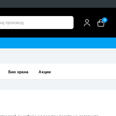
0
био храна
акции