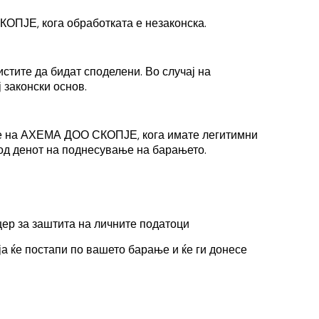
ОПЈЕ, кога обработката е незаконска
.
стите да бидат споделени. Во случај на
ј законски основ.
ање на АХЕМА ДОО СКОПЈЕ, кога имате легитимни
 од денот на поднесување на барањето.
ицер за заштита на личните податоци
ја ќе постапи по вашето барање и ќе ги донесе