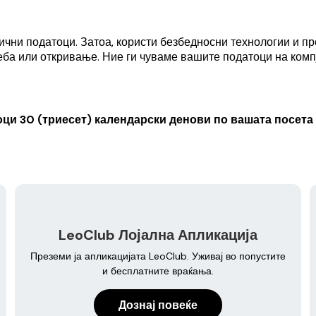
ични податоци. Затоа, користи безбедносни технологии и п
еба или откривање. Ние ги чуваме вашите податоци на комп
оци 30 (триесет) календарски денови по вашата посета
LeoClub Лојална Апликација
Преземи ја апликацијата LeoClub. Уживај во попустите
и бесплатните враќања.
Дознај повеќе