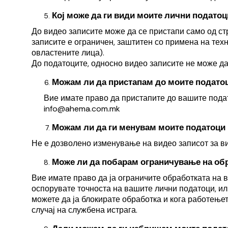
Кој може да ги види моите лични податоц
До видео записите може да се пристапи само од стр
записите е ограничен, заштитен со примена на техн
овластените лица).
До податоците, односно видео записите не може 
Можам ли да пристапам до моите подато
Вие имате право да пристапите до вашите пода
info@ahema.com.mk
Можам ли да ги менувам моите податоци
Не е дозволено изменување на видео записот за в
Може ли да побарам ограничување на обр
Вие имате право да ја ограничите обработката на
оспорувате точноста
на вашите лични податоци, ил
можете да ја блокирате обработка и кога работење
случај на службена истрага.