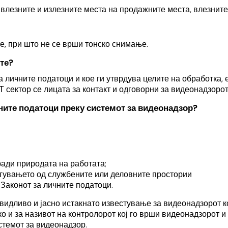
влезните и излезните места на продажните места, влезните 
е, при што не се врши тонско снимање.
ите?
на личните податоци и кое ги утврдува целите на обработка,
Т сектор се лицата за контакт и одговорни за видеонадзорот
чните податоци преку системот за видеонадзор?
ради природата на работата;
гувањето од службените или деловните простории
 Законот за личните податоци.
 видливо и јасно истакнато известување за видеонадзорот 
о и за називот на контролорот кој го врши видеонадзорот и
истемот за видеонадзор.