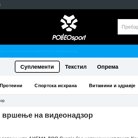
н
Гарантирано 100% тестирани и оригинални производи
Суплементи
Текстил
Опрема
протеини
спортска исхрана
витамини и здравје
зор
 вршење на видеонадзор