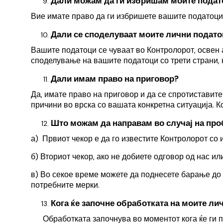
Дали можам да ги избришам моите подат
Вие имате право да ги избришете вашите податоц
Дали се споделуваат моите лични подато
Вашите податоци се чуваат во Контролорот, освен а
споделување на вашите податоци со трети страни, ќе
Дали имам право на приговор?
Да, имате право на приговор и да се спротистави
причини во врска со вашата конкретна ситуација. 
Што можам да направам во случај на пр
а) Првиот чекор е да го известите Контролорот с
б) Вториот чекор, ако не добиете одговор од нас и
в) Во секое време можете да поднесете барање до
потребните мерки.
Кога ќе започне обработката на моите ли
Обработката започнува во моментот кога ќе ги 