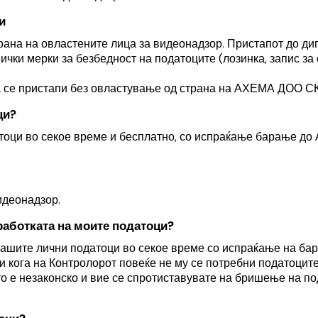
и
ана на овластените лица за видеонадзор. Пристапот до диг
ички мерки за безбедност на податоците (лозинка, запис за 
да се пристапи без овластување од страна на АХЕМА ДОО С
ци?
тоци во секое време и бесплатно, со испраќање барање д
идеонадзор.
аботката на моите податоци?
 вашите лични податоци во секое време со испраќање на ба
и кога на Контролорот повеќе не му се потребни податоците
то е незаконско и вие се спротиставувате на бришење на по