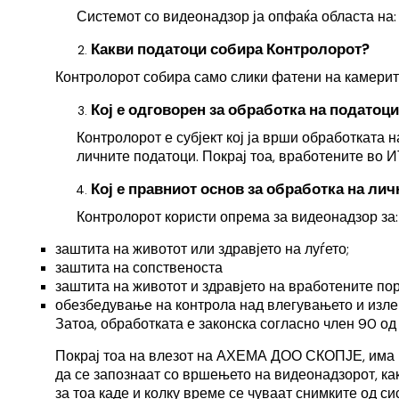
Системот со видеонадзор ја опфаќа областа на: 
Какви податоци собира Контролорот?
Контролорот собира само слики фатени на камерит
Кој е одговорен за обработка на податоц
Контролорот е субјект кој ја врши обработката 
личните податоци. Покрај тоа, вработените во И
Кој е правниот основ за обработка на ли
Контролорот користи опрема за видеонадзор за:
заштита на животот или здравјето на луѓето;
заштита на сопственоста
заштита на животот и здравјето на вработените по
обезбедување на контрола над влегувањето и изле
Затоа, обработката е законска согласно член 90 од
Покрај тоа на влезот на АХЕМА ДОО СКОПЈЕ
, има
да се запознаат со вршењето на видеонадзорот, как
за тоа каде и колку време се чуваат снимките од с