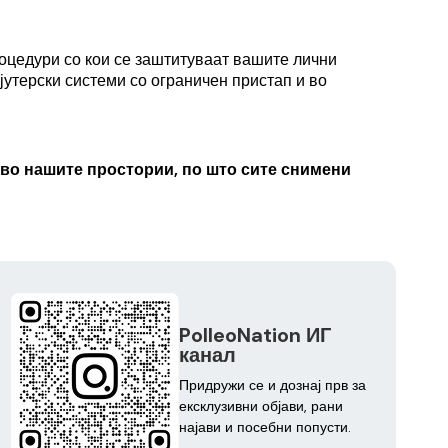
роцедури со кои се заштитуваат вашите лични
јутерски системи со ограничен пристап и во
 во нашите простории, по што сите снимени
PolleoNation ИГ
канал
Придружи се и дознај прв за
ексклузивни објави, рани
најави и посебни попусти.