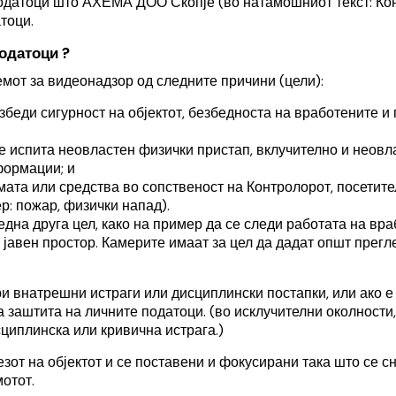
податоци што
АХЕМА ДОО Скопје
(во натамошниот текст: Ко
тоци.
одатоци ?
мот за видеонадзор од следните причини (цели):
езбеди сигурност на објектот, безбедноста на вработените и
а се испита неовластен физички пристап, вклучително и нео
формации; и
емата или средства во сопственост на Контролорот, посетит
р: пожар, физички напад).
една друга цел, како на пример да се следи работата на вр
 јавен простор. Камерите имаат за цел да дадат општ прегл
и внатрешни истраги или дисциплински постапки, или ако 
 заштита на личните податоци. (во исклучителни околности
циплинска или кривична истрага.)
зот на објектот и се поставени и фокусирани така што се с
мотот.