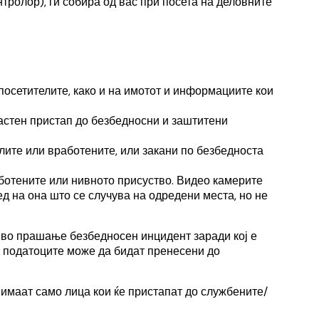
нтролор), ги собира од вас при посета на деловните
 посетителите, како и на имотот и информациите кои
властен пристап до безбедносни и заштитени
елите или вработените, или закани по безбедноста
аботените или нивното присуство. Видео камерите
ед на она што се случува на одредени места, но не
е во прашање безбедносен инцидент заради кој е
, податоците може да бидат пренесени до
нимаат само лица кои ќе пристапат до службените/