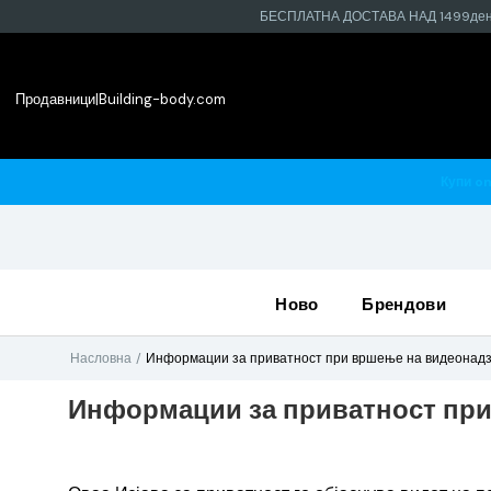
БЕСПЛАТНА ДОСТАВА НАД 1499де
Продавници
|
Building-body.com
о најблиската продавница
ново
брендови
Насловна
Информации за приватност при вршење на видеонад
Информации за приватност при